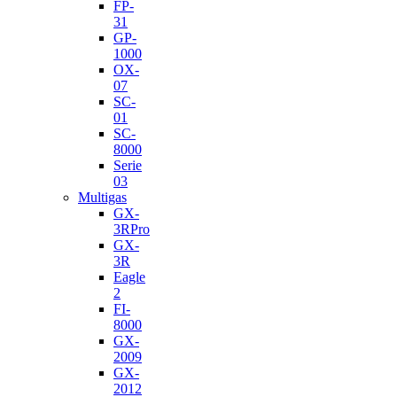
FP-
31
GP-
1000
OX-
07
SC-
01
SC-
8000
Serie
03
Multigas
GX-
3RPro
GX-
3R
Eagle
2
FI-
8000
GX-
2009
GX-
2012