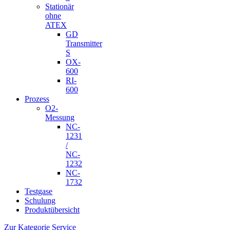
Stationär
ohne
ATEX
GD
Transmitter
S
OX-
600
RI-
600
Prozess
O2-
Messung
NC-
1231
/
NC-
1232
NC-
1732
Testgase
Schulung
Produktübersicht
Zur Kategorie Service