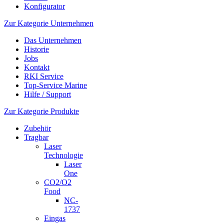
Konfigurator
Zur Kategorie Unternehmen
Das Unternehmen
Historie
Jobs
Kontakt
RKI Service
Top-Service Marine
Hilfe / Support
Zur Kategorie Produkte
Zubehör
Tragbar
Laser
Technologie
Laser
One
CO2/O2
Food
NC-
1737
Eingas