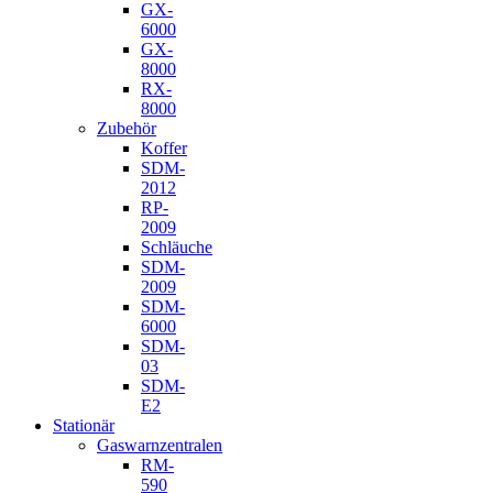
GX-
6000
GX-
8000
RX-
8000
Zubehör
Koffer
SDM-
2012
RP-
2009
Schläuche
SDM-
2009
SDM-
6000
SDM-
03
SDM-
E2
Stationär
Gaswarnzentralen
RM-
590