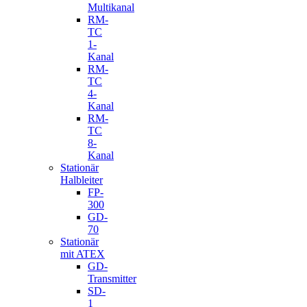
Multikanal
RM-
TC
1-
Kanal
RM-
TC
4-
Kanal
RM-
TC
8-
Kanal
Stationär
Halbleiter
FP-
300
GD-
70
Stationär
mit ATEX
GD-
Transmitter
SD-
1