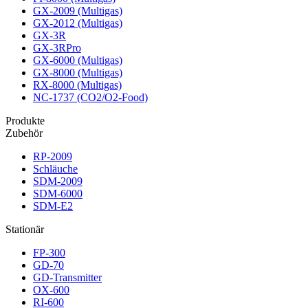
GX-2009 (Multigas)
GX-2012 (Multigas)
GX-3R
GX-3RPro
GX-6000 (Multigas)
GX-8000 (Multigas)
RX-8000 (Multigas)
NC-1737 (CO2/O2-Food)
Produkte
Zubehör
RP-2009
Schläuche
SDM-2009
SDM-6000
SDM-E2
Stationär
FP-300
GD-70
GD-Transmitter
OX-600
RI-600