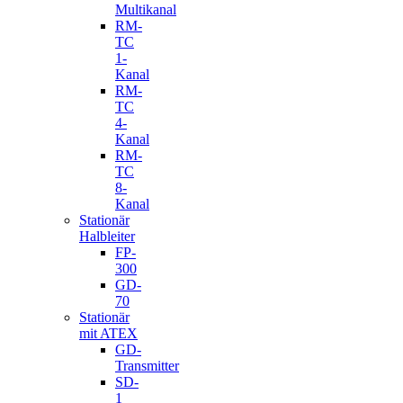
Multikanal
RM-
TC
1-
Kanal
RM-
TC
4-
Kanal
RM-
TC
8-
Kanal
Stationär
Halbleiter
FP-
300
GD-
70
Stationär
mit ATEX
GD-
Transmitter
SD-
1