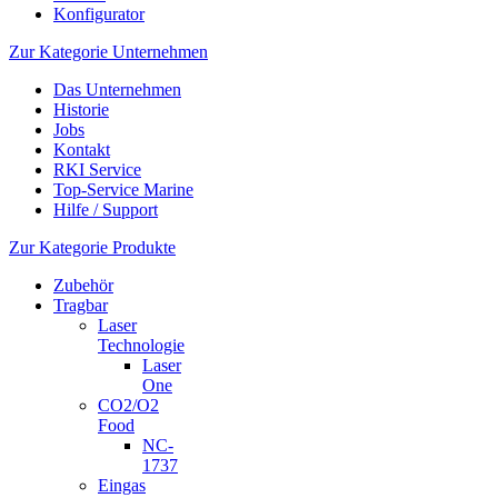
Konfigurator
Zur Kategorie Unternehmen
Das Unternehmen
Historie
Jobs
Kontakt
RKI Service
Top-Service Marine
Hilfe / Support
Zur Kategorie Produkte
Zubehör
Tragbar
Laser
Technologie
Laser
One
CO2/O2
Food
NC-
1737
Eingas