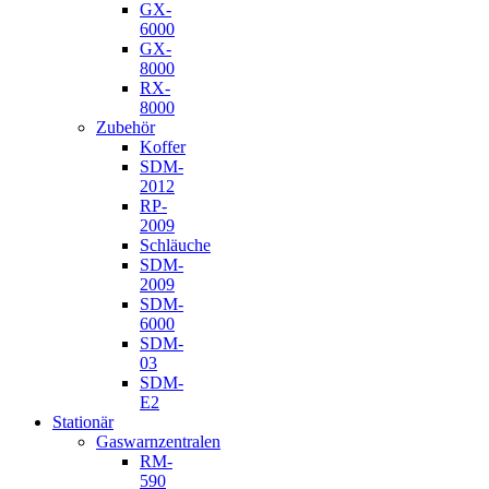
GX-
6000
GX-
8000
RX-
8000
Zubehör
Koffer
SDM-
2012
RP-
2009
Schläuche
SDM-
2009
SDM-
6000
SDM-
03
SDM-
E2
Stationär
Gaswarnzentralen
RM-
590