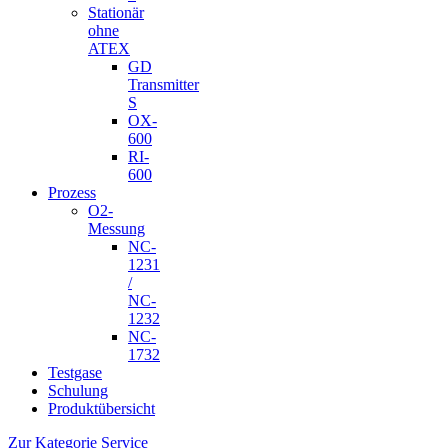
Stationär
ohne
ATEX
GD
Transmitter
S
OX-
600
RI-
600
Prozess
O2-
Messung
NC-
1231
/
NC-
1232
NC-
1732
Testgase
Schulung
Produktübersicht
Zur Kategorie Service