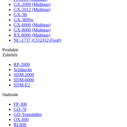
GX-2009 (Multigas)
GX-2012 (Multigas)
GX-3R
GX-3RPro
GX-6000 (Multigas)
GX-8000 (Multigas)
RX-8000 (Multigas)
NC-1737 (CO2/O2-Food)
Produkte
Zubehör
RP-2009
Schläuche
SDM-2009
SDM-6000
SDM-E2
Stationär
FP-300
GD-70
GD-Transmitter
OX-600
RI-600