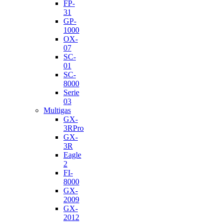
FP-
31
GP-
1000
OX-
07
SC-
01
SC-
8000
Serie
03
Multigas
GX-
3RPro
GX-
3R
Eagle
2
FI-
8000
GX-
2009
GX-
2012