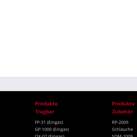
Produkte
Produkte
Tragbar
Zubehör
FP-31 (Eingas)
RP-2009
GP-1000 (Eingas)
Schläuche
OX-07 (Eingas)
SDM-2009