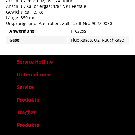
Anschluß Referenzgas: 1/4" Rohr
Anschluß Kalibriergas: 1/8" NPT Female
Gewicht: ca. 1,5 kg
Länge: 350 mm
Ursprungsland: Australien; Zoll-Tariff Nr.: 9027 9080
Anwendung:
Prozess
Gase:
Flue gases, O2, Rauchgase
Service Hotline
Unternehmen
Service
Produkte
Tragbar
Produkte